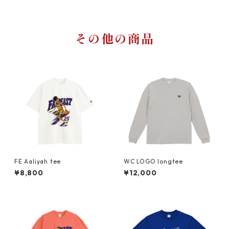
その他の商品
FE Aaliyah tee
WC LOGO longtee
¥8,800
¥12,000