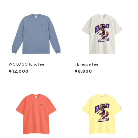
WC LOGO longtee
FE jesse tee
¥12,000
¥8,800