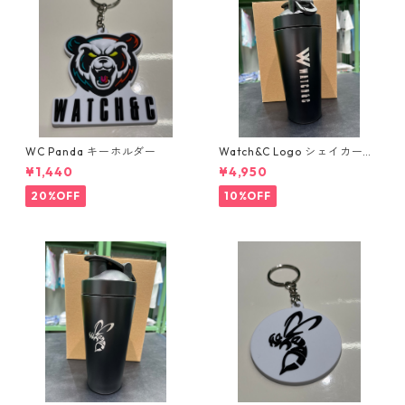
WC Panda キーホルダー
Watch&C Logo シェイカー
Web限定10個‼️
¥1,440
¥4,950
20%OFF
10%OFF