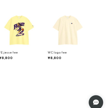
FE jesse tee
WC logo tee
¥8,800
¥8,800