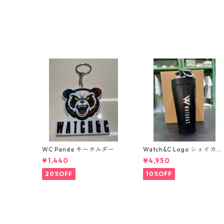
WC Panda キーホルダー
Watch&C Logo シェイカ
ー Web限定10個‼️
¥1,440
¥4,950
20%OFF
10%OFF