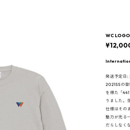
WC LOGO 
¥12,00
Internatio
発送予定日: 2
2021SS
を得た「44
りました。
仕様はその
魅力が光る
だらしなく