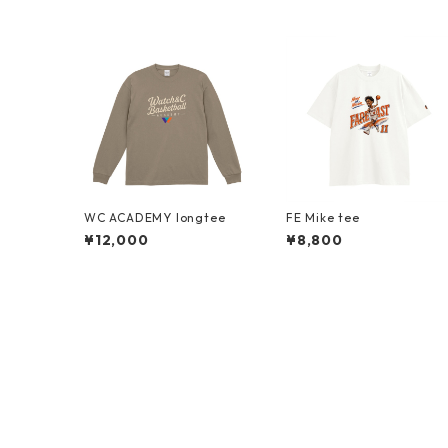
WC ACADEMY longtee
FE Mike tee
¥12,000
¥8,800