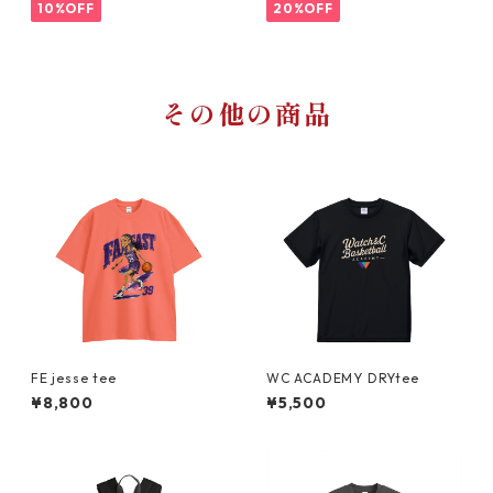
10%OFF
20%OFF
その他の商品
FE jesse tee
WC ACADEMY DRYtee
¥8,800
¥5,500