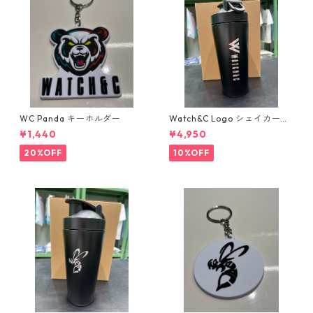
WC Panda キーホルダー
Watch&C Logo シェイカー
Web限定10個‼️
¥1,440
¥4,950
20%OFF
10%OFF