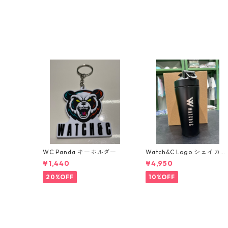
WC Panda キーホルダー
Watch&C Logo シェイカ
ー Web限定10個‼️
¥1,440
¥4,950
20%OFF
10%OFF