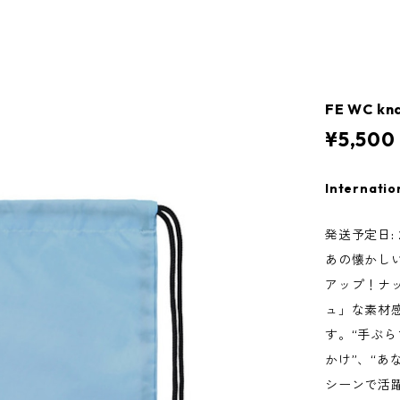
FE WC kn
¥5,500
Internatio
発送予定日: 2
あの懐かしい
アップ！ナ
ュ」な素材
す。“手ぶら
かけ”、“あ
シーンで活