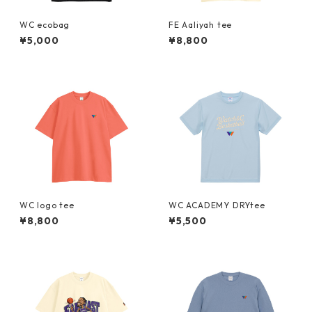
WC ecobag
FE Aaliyah tee
¥5,000
¥8,800
WC logo tee
WC ACADEMY DRYtee
¥8,800
¥5,500