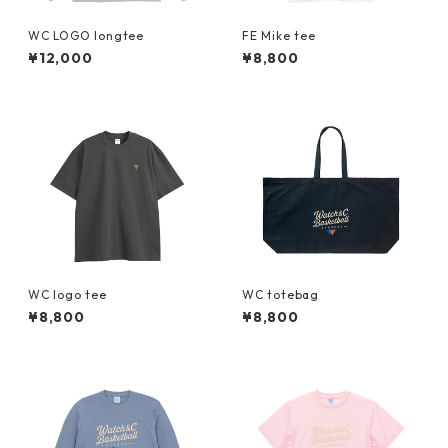
WC LOGO longtee
FE Mike tee
¥12,000
¥8,800
WC logo tee
WC totebag
¥8,800
¥8,800