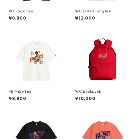
WC logo tee
WC LOGO longtee
¥8,800
¥12,000
FE Mike tee
WC backpack
¥8,800
¥10,000