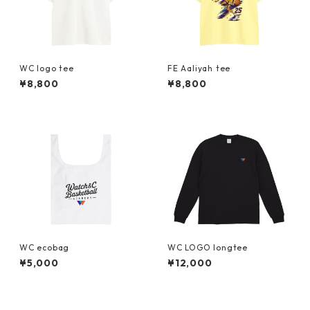
WC logo tee
FE Aaliyah tee
¥8,800
¥8,800
WC ecobag
WC LOGO longtee
¥5,000
¥12,000