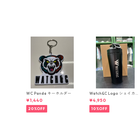
WC Panda キーホルダー
Watch&C Logo シェイカ
ー Web限定10個‼️
¥1,440
¥4,950
20%OFF
10%OFF