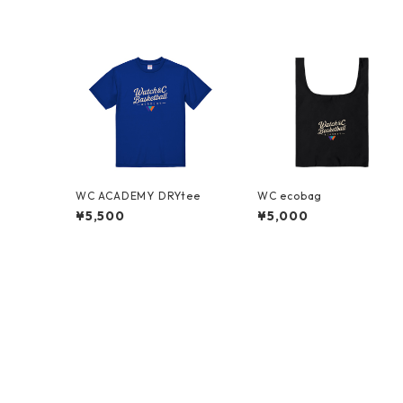
WC ACADEMY DRYtee
WC ecobag
¥5,500
¥5,000