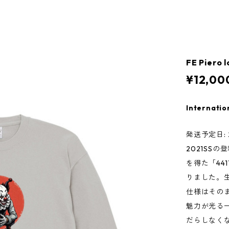
FE Piero 
¥12,00
Internatio
発送予定日: 2
2021SS
を得た「44
りました。
仕様はその
魅力が光る
だらしなく