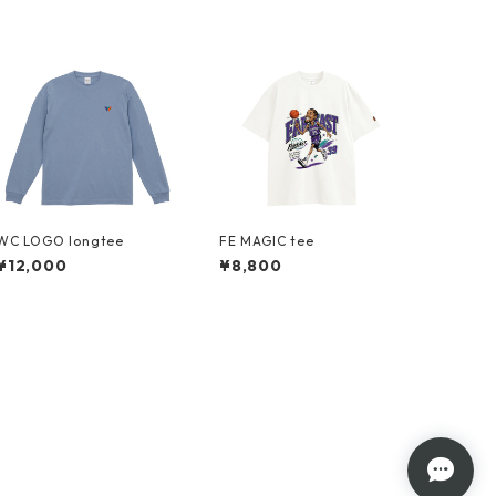
WC LOGO longtee
FE MAGIC tee
¥12,000
¥8,800