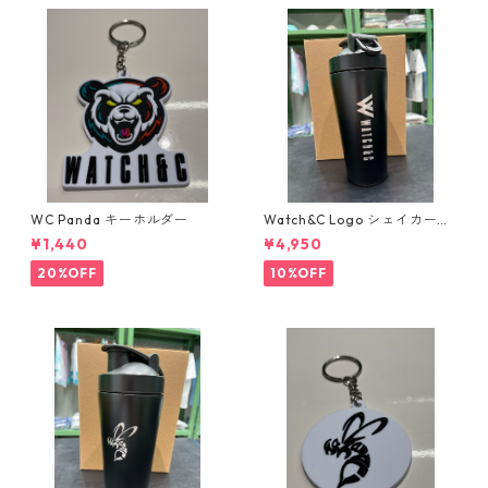
WC Panda キーホルダー
Watch&C Logo シェイカー
Web限定10個‼️
¥1,440
¥4,950
20%OFF
10%OFF