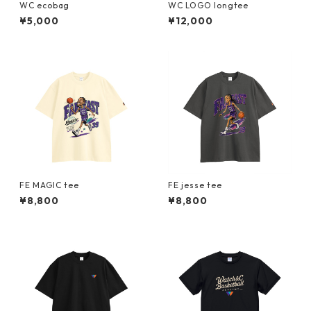
WC ecobag
WC LOGO longtee
¥5,000
¥12,000
FE MAGIC tee
FE jesse tee
¥8,800
¥8,800