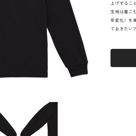
上げするこ
生地は着こ
年変化）を
ておきたい