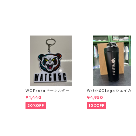
WC Panda キーホルダー
Watch&C Logo シェイカ
ー Web限定10個‼️
¥1,440
¥4,950
20%OFF
10%OFF