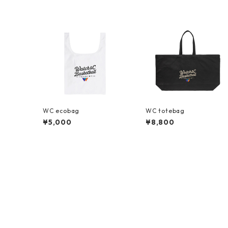
WC ecobag
WC totebag
¥5,000
¥8,800