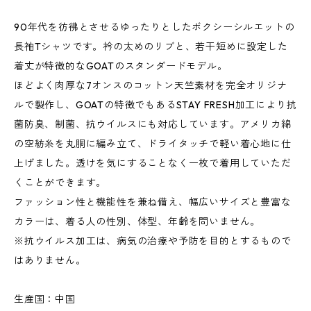
90年代を彷彿とさせるゆったりとしたボクシーシルエットの
長袖Tシャツです。衿の太めのリブと、若干短めに設定した
着丈が特徴的なGOATのスタンダードモデル。
ほどよく肉厚な7オンスのコットン天竺素材を完全オリジナ
ルで製作し、GOATの特徴でもあるSTAY FRESH加工により抗
菌防臭、制菌、抗ウイルスにも対応しています。アメリカ綿
の空紡糸を丸胴に編み立て、ドライタッチで軽い着心地に仕
上げました。透けを気にすることなく一枚で着用していただ
くことができます。
ファッション性と機能性を兼ね備え、幅広いサイズと豊富な
カラーは、着る人の性別、体型、年齢を問いません。
※抗ウイルス加工は、病気の治療や予防を目的とするもので
はありません。
生産国：中国