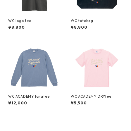
WC logo tee
WC totebag
¥8,800
¥8,800
WC ACADEMY longtee
WC ACADEMY DRYtee
¥12,000
¥5,500